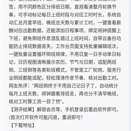
签，用不同颜色区分排班日期，直观看清整月轮换节
奏，可手动标记每日上班时段与对应工时时长，系统自
动汇总月度早班、晚班总天数与累计工时，一键查看薪
酬对应出勤数据，还能添加日程事项、绑定闹钟提醒上
下班，避免倒班作息混乱错过上班时间，自带云备份功
能防止排班数据丢失，工作台页面支持批量编辑班次，
一键批量设置循环倒班规律，不用日复一日手动单日标
记，日历视图清晰展示农历、节气与日期，适配两班
倒、三班倒等各类轮班模式，不管是工厂轮岗、服务行
业倒班都能适配，轻松理清作息节奏、核对出勤工时。
网友热评：“两班倒终于不用自己记日子了，自动统计
每月上班天数，闹钟跟着排班走，再也分不清早晚班，
核对工时算工资一目了然”。
【测评结果】解锁会员等，手机登录后重启软件即可。
(首次打开软件可能闪退，重进即可！
【下载地址】