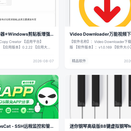
器⭐Windows剪贴板增强
Video Downloader万能视频
锁会员⭐
py Creator 【适用平台】
【软件名称】：Video Downloader下
0+ 【应用版本】0.2.22 【应用大
版 【软件版本】：v1.0.169 【软件大
 【应用简介】 轻量级Windows桌面
30.1M 【测试平台】：安卓 【软件介绍
浮窗运行，关闭后自动驻留系统托
各类平台视频难以本地保存？这款下载
2026-08-07
精品软件
202
板历史、快捷短语、AI翻译三大核
齐全，支持各大社交、影视平台视频解
提升日常文本处理效率。 📋 剪切
兼容多种视频格式。下载速度快，支持
记录文本和图片复制历史 支持关键
务同步下载，可自动识别页面视频资源
定位历史内容 一键粘贴至当前光标
体化高清播放器，搭配手势操控、画面
义记录保留时长，自动清理过期记录
看辅助功能，还能统一管理本地全部下
 按场景分组管理常用话术、代码片段
观影下载一站式搞定。 【下载链接】：
组，自由整理内容 点击短语直接粘
https://pan.quark.cn/s/7cfc731af
 🌐 翻译 AI翻译：兼容OpenAI
声 不做白嫖怪🔥🔥🔥 拿走吱一声 不做
可自定义接口端点与模型 内置免费翻
🔥🔥
配置开箱即用 翻译结果本地缓存，
耗流量 ⚙️ 系统实用功能 全局快
/隐藏窗口 支持窗口置顶 亮色、暗
psCat - SSH远程监控和管
迷你钢琴高级版88键虚拟钢琴MI
切换 支持开机自启动 【下载地