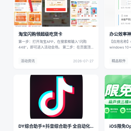
淘宝闪购领超级吃货卡
办公效率神
工具
第一步：打开淘宝APP，在搜索框输入“闪购
【应用名称】Co
448”，即可进入活动会场。 第二步：在页面顶
windows 1
部点击 “新用户一分钱抢购！”入口，点击进入。
小】70.6MB
第三步： 领取的红包礼包内含6张无门槛优惠
效率工具，悬
活动资讯
2026-07-27
精品软件
券，券面5元起。此为“爆红包，可爆涨”型优惠：
盘，集成剪切
使用其中1张券后，进入活动店铺加购商品，您
心功能，大幅
的红包总额将自动“爆涨更大”，加购越多，爆涨
板管理 自动
越大。 活动数量有限，先到先得。赶紧上淘宝搜
词搜索，快速
索“闪购448”参与吧！
位置 可自定
⚡ 快捷短语
支持自定义分
贴，无需手动复制
API格式，
译服务，无需
避免重复请求消
捷键一键唤起
DY综合助手⭐抖音综合助手 全自动化
iOS限免O
色双主题自由