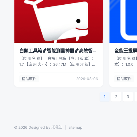
件大小】20 🤖【软件版本】1.7.0 🌐【测试】安卓
序（Faceboo
常用命令模板
16 ————————软件截图————————
Hike，JioC
工具 进程管理
如果感觉软件好玩，有趣，有用，麻烦您在评论
需单击一下即
管理 日志查看：j
区反馈下~吱一声就是最大的鼓励哈！
的外国朋友来吧
ping、trac
—————🔥————下载链接————🔥
卓 【测 试 系 
SSH 密钥认证
————— 链接随时可能失效~以防万一~建议
存后下载 防
证，并安全存储
先保存后下载 🈲点个关注不迷路！每日更新有趣
https://pan.q
（ProxyJump
软件！！ 冷知识，保存后预览🉑无限速下载 注:
嫖怪，拿走吱声
锁 支持导出
本人发布均纯净绿化高级版，若不是会在文中表
做白嫖怪，拿
白鲸工具箱🏀智能测量神器🏀高效智能
全能王投屏
洁现代的深色 / 
明 链
更多精彩 ~🌸
精准
投屏⭐
持竖屏和横屏使用 🔻【下
【应 用 名 称】：白鲸工具箱 【应 用 版 本】：
【应 用 名 
接:https://pan.baidu.com/s/1EzKTSBsMbmvDaqFc6AL5pA?
集，不可用于
https://apps
1.7 【应 用 大 小】：26.47M 【应 用 介 绍】：
本】：1.0.0 
pwd=8888 链接：
果由使用者自
ssh%E8%BF
白鲸工具箱”是一款智能测量工具集应用，它集成
绍】：全能王
https://pan.quark.cn/s/5b659e717d95 重要提
权益，请立即
uo=4 目
了多款日常测量工具，包括直尺，量角器，测速
屏工具，专为
示⚠️ 拿走吱一声，不然用不了！！ 拿走吱一
除处理。
精品软件
2026-08-06
精品软件
价格，手慢无！
仪，测距仪等。“白鲸工具箱”利用手机上的各种
的特点，深受
声，不然用不了！！！ 拿走吱一声，不然用不
搜索 关于苹果i
传感器，深度优化算法，不仅实现了传统工具的
会议，还是个
了！！！！ 拿走吱一声，不然用不了！！！！！
Store限
测距，测速，测角等功能，更让这些工具变得更
用户的多样化
1
2
3
几小时，时长
加高效、智能。 【应 用 系 统】：安卓 【测 试
将手机中的视
限免获取的内
系 统】: 安卓15 【下 载 地 址】: 【转存后下载
电视或电脑上
软件后，可以
防止链接和谐】 链接：
用 系 统】：安
获取。 部份
https://pan.quark.cn/s/2a9185733d53 不做白
载 地 址】:
载。 如有顾虑
嫖怪，拿走吱声🔥 不做白嫖怪，拿走吱声🔥 不
接：https://pa
© 2026 Designed by 乐我知
|
sitemap
再获取限免。
做白嫖怪，拿走吱声🔥 喜欢的请留下关注 期待
做白嫖怪，拿
更多精彩 ~🌸🌸🌸 楼主声明: 本资源来自网络收
不做白嫖怪，