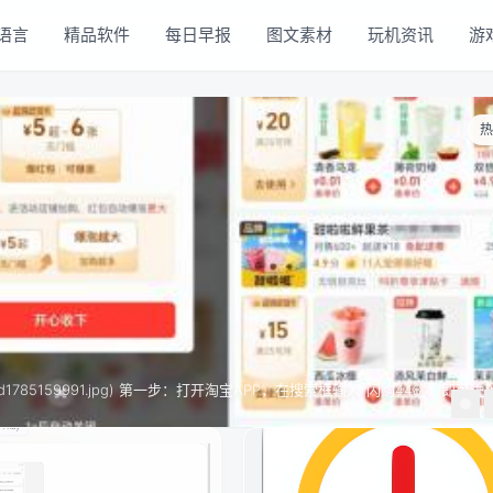
语言
精品软件
每日早报
图文素材
玩机资讯
游
热
PP，在搜索框输入“闪购448”，即可进入活动会
，加购越多，爆涨越大。 活动数量有限，先到先得。赶紧上淘宝搜