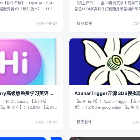
1
器录音工具
【楼主评价】：全88键仿真掌上钢琴工具
盘分享的文件：
服务器 🎲【软件版本】：1.1.2
音色MIDI演奏软件[顶!]随身录音编曲练
r_0.2.22_x64-setup.exe 链接:
】：44.7MB 🤖【适用平台】：
APP[顶!] 【软件名称】：迷你钢琴专业版
n.baidu.com/s/1D9B5DcvmFk0O63uLLHPNbw
+ 💰【目前价格】：免费 📜【软件介
Piano Pro）高级版 【软件版本】：v5.1
2j 拿走吱一声，不然用不了🔥 拿走吱
2026-08-06
精品软件
202
Cat 是一款面向开发者和系统管理员
件大小】：17.9M 【测试平台】：红米Not
不了🔥 免责声明： 本人所发布的
过 SSH 连接
Pro/澎湃2/安卓15 【软件介绍】 将手
仅限用于学习目的；不得将上述内
，在 iPhone 或 iPad 上实时监控性
为完整仿真钢琴，还原真实钢琴98%弹
者非法用途，否则，一切后果请用
cker、浏览远程文件、执行命令和
搭载高保真采样钢琴音源。配备完整88
社区信息来自网络，版权争议与本社
务。 实时服务器监控 CPU 使用
滚动键盘，支持多点触控无延迟弹奏；内
必须在下载后的24个小时之内，从
分（SYS / USER / IOWAIT）
种MIDI乐器音色，覆盖打击乐、管弦、
底删除上述内容。 如果您喜欢该资
p 使用情况，可视化图表展示 网络实
多类音效；自带录音录制功能，可导出
买正版，得到更好的正版服务。 如
量 磁盘使用率、I/O 速度、IOPS
频文件，配套经典曲谱跟练模式，适配
们联系处理。
A GPU 监控 系统信息：主机名、系
者日常练琴、即兴创作、编曲录音使用
运行时间、负载等 完整 SSH 终
板设备均可流畅运行。 【核心功能】 1.
的终端模拟器 支持多个终端会话 支
键仿真键盘：7个完整八度音域，支持
op、top 等交互式工具 可自定义终端
动调节按键大小，适配不同尺寸屏幕 2.
ionary高级版免费学习英语 翻
AzaharTrigger开源 3DS模
er 管理 查看运行中、已停止和全部容
无延迟弹奏：多手指同步识别，按键触
无广
：Hi Dictionary 【应 用 版
【应 用 名 称】：AzaharTrigger 【应 
止、重启、删除容器 查看容器日志
敏，弹奏无卡顿延迟 3.128种MIDI乐
 【应 用 大 小】：32.97M 【应 用
本】：1b70dfe-googleplay 【应 用 
Docker Compose 项目管理 支
置钢琴、钢片琴、木琴、管风琴等海量
Translate是一个免费的语言翻译
29.74M 【应 用 介 绍】：AzaharTrig
ll（Docker exec） SFTP 文件
切换 4.演奏录音导出：实时录制弹奏旋
88种语言，包括印地语翻译到英
基于开源 3DS模拟器 Azahar二次开
浏览远程文件系统 上传、下载、重
MIDI、MP3、AAC、WAV多格式保存音
2026-08-06
精品软件
202
印地语的翻译，从英语到马拉地语
改版，保留了 Azahar模拟器的核心能
件 内置文本编辑器，快速修改远程
谱跟练教学模式：下落式音符引导，内
线翻译，Hi Translate比你知
运行 .3ds格式的游戏文件，支持游戏
令片段与批量执行 保存常用命令为
典经典曲目，零基础轻松学弹 6.音符标
多。嗨翻译几乎适用于任何应用程
和导出，修复了与其他 Citra衍生版联
台服务器批量执行命令 内置 30+
义：黑白键可显示音名、八度标记，适