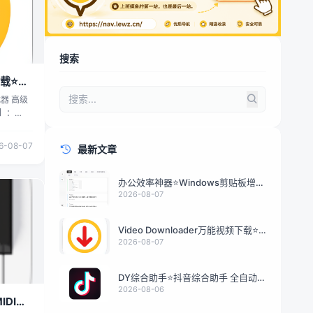
搜索
下载⭐解
载器 高级
小】：
】 全网
工具功能
6-08-07
最新文章
析下载，
批量多任
；内置一
办公效率神器⭐Windows剪贴板增强
调节等观
工具
2026-08-07
载视频，
Video Downloader万能视频下载⭐
338 拿走吱一
解锁会员⭐
2026-08-07
白嫖怪🔥
DY综合助手⭐抖音综合助手 全自动化
脚本⭐
2026-08-06
DI乐