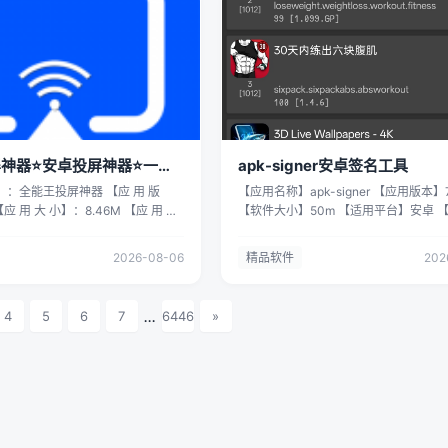
k，Whatsapp，Messenger，
容问题，你可以在手机上随时随地玩到
 适合日常运维和快速排障 服务器
谱练习 7.移调与延音调节：自带转调功
hat文本翻译等）。 Hi Translate只
3DS游戏。 【应 用 系 统】：安卓 【测
：查看并结束进程 Systemd 服务
延音开关，自定义演奏音色效果 8.外置M
可用于文本翻译和图像翻译。和你
统】: 安卓15 【下 载 地 址】: 【转存
ournalctl、syslog 网络诊断：
适配：支持外接电子琴输入信号，拓展
Sayhi吧！ 【应 用 系 统】：安
链接和谐】 链接：
eroute、DNS 查询 安全与便捷 支持
场景 9.离线独立运行：无需联网即可完
统】: 安卓15 【下 载 地 址】: 【转
https://pan.quark.cn/s/9fa17b7af700 不做白嫖
（Ed25519、RSA） 支持密码认
部演奏、录音、练琴功能 ✅如有软件用
止链接和谐】 链接：
怪，拿走吱声🔥 不做白嫖怪，拿走吱声
 支持跳板机 / 堡垒机
提出问题 ✅上来就无脑喷的一律拉黑处理
uark.cn/s/494bc35b0325 不做白
白嫖怪，拿走吱声🔥 喜欢的请留下关注
） 支持 Face ID / Touch ID 应用
用不了就搭配魔法使用 【下载链接】：
🔥 不做白嫖怪，拿走吱声🔥 不
多精彩 ~🌸🌸🌸 楼主声明: 本资源来自
和备份服务器配置 为移动端设计 简
https://pan.quark.cn/s/76d74cf2af
走吱声🔥 喜欢的请留下关注 期待
集，不可用于任何商业活动，否则产生
神器⭐安卓投屏神器⭐一键
apk-signer安卓签名工具
浅色主题 适配 iPhone 和 iPad 支
声，不做白嫖怪⚠️⚠️⚠️ 拿走吱一声，
🌸🌸 楼主声明: 本资源来自网络收
果由使用者自行承担哦。 如本内容涉及
载地址】：
⚠️⚠️⚠️ 拿走吱一声，不做白嫖怪⚠️⚠️⚠️
称】：全能王投屏神器 【应 用 版
【应用名称】apk-signer 【应用版本】7.
任何商业活动，否则产生的一切后
权益，请立即通知楼主，楼主会在最短
.apple.com/cn/app/opscat-
————————✨热帖专用隔离线✨
【应 用 大 小】：8.46M 【应 用 介
【软件大小】50m 【适用平台】安卓 
行承担哦。 如本内容涉及损失您的
除处理。
%9C%E7%A8%8B%E7%9B%91%E6%8E%A7%E5%92%8C%E7%AE%A1%E7%90%8
——————— ————————✨热帖专用隔
投屏神器是一款功能强大的手机投
介】APK-Signer是一款安卓端实用签
通知楼主，楼主会在最短时间内删
前软件正在内购限免，获取时注意确认
离线✨——————— 免责声明： 有关资源均来
安卓系统设计。它以其高效、便捷
为安卓安装包重签名打造，无需电脑即
2026-08-06
精品软件
202
 链接打不开可以直接App Store
自网络收集与网友提供，任何涉及商业
用户喜爱。无论是家庭娱乐、办公
APK签名、密钥导入与签名校验。支持
OS限时免费软件说明： App
的均不得使用，否则产生的一切后果将
人学习，全能王投屏神器都能满足
钥生成，适配修改后的安装包快速签名
免有时效性，周期长短不一，有几天或
承担！ 如果本帖存在的内容对您和您的利益产生
需求。通过简单的操作，用户可以
洁，解决逆向修改、打包后的签名报错
...
4
5
6
7
6446
»
由开发者决定，请确认免费再收！
损害，请立即通知我，将在最短时间内
频、图片、音乐等内容一键投屏到
玩机、APK自制与二次修改必备轻量工
购，相当于0元购买，当重新安装
删除处理。
，享受大屏带来的震撼体验。 【应
载地址】 链接一：
通过软件内的“恢复购买”重新免费
卓 【测 试 系 统】: 安卓15 【下
https://pan.quark.cn/s/930f51ebf
App分本体和内购项目，可按需下
 【转存后下载 防止链接和谐】 链
选】 拿走吱一声，不做白嫖怪🔥 拿走
，建议App Store解除支付方式，
n.quark.cn/s/2a9185733d53 不
不做白嫖怪🔥 拿走吱一声，不做白嫖怪
走吱声🔥 不做白嫖怪，拿走吱声🔥
声明： 本人所发布的一切学习资料仅限
拿走吱声🔥 喜欢的请留下关注 期
目的；不得将上述内容用于商业或者非