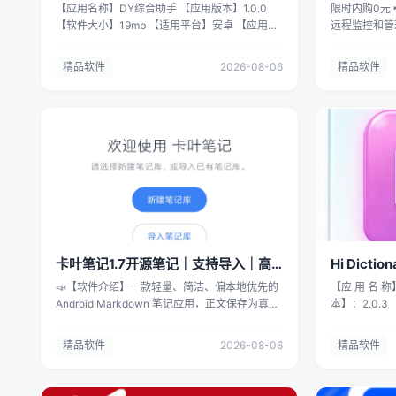
脚本⭐
理服务器 v
【应用名称】DY综合助手 【应用版本】1.0.0
限时内购0元 📢【软件名称】：OpsCat - SSH
址】 通过网
【软件大小】19mb 【适用平台】安卓 【应用简
远程监控和管理
Copy.Creato
介】抖音自动化脚本 自动养号 自动评论
⚖️【软件大小
https://pa
等！！！ 【下载地址】 链接：
iOS 13.0
提取码: ar
精品软件
2026-08-06
精品软件
https://pan.quark.cn/s/7d838d3465f0 拿走吱
绍】： Ops
一声，不然用
一声 不做白嫖怪🔥🔥🔥 拿走吱一声 不做白嫖怪
的服务器管理工具。 你可以通
一切学习资料
🔥🔥🔥
Linux 服务器
容用于商业或
能、管理 Do
户自负。 本
处理常见运维任
区无关。 您
率，支持核心级拆
您的电脑中彻
内存与 Swa
源，请支持购
时速率与累计流
有侵权请与我
指标 NVIDI
统版本、内核、
端 快速流畅
持 vim、ht
卡叶笔记1.7开源笔记｜支持导入｜高
Hi Dict
主题 Dock
级玩法
译
📣【软件介绍】一款轻量、简洁、偏本地优先的
【应 用 名 称】
器 启动、停
Android Markdown 笔记应用，正文保存为真实
本】：2.0.3
与资源使用情况 
的 .md/.txt 文件，方便备份、迁移与同步，并继
介 绍】：Hi 
持进入容器 She
续使用你喜欢的编辑器或云同步工具管理。它强
器，可以使用
管理 可视化
精品软件
2026-08-06
精品软件
调本地优先与文件格式开放，适合希望“笔记归属
语，从英语到
命名、删除文
自己”、可随时换工具、不想被单一应用锁定的用
的翻译等。作为在
配置文件 命
户。 🎉【软件名称】KardLeaf卡叶笔记 👁️【软
道的要强大得
片段 支持对多