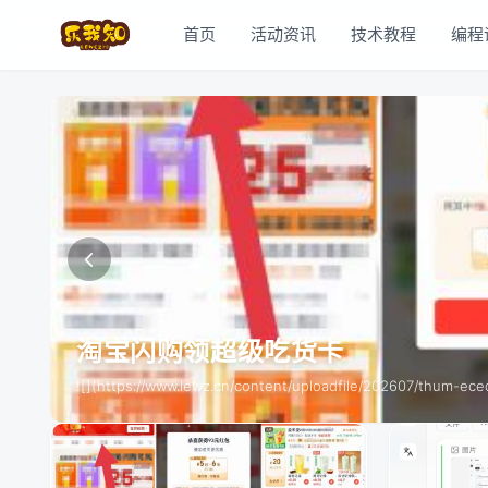
首页
活动资讯
技术教程
编程
淘宝闪购领超级吃货卡
![](https://www.lewz.cn/content/uploadfile/202607/thum-eced1785159991.jpg) 第一步：打开淘宝A
场。 第二步：在页面顶部点击 “新用户一分钱抢购！”入口，点击进入。 第三步： 领取的红包礼包内含6张无门槛优惠券，券面5元起。此为“爆红包，可爆
涨”型优惠：使用其中1张券后，进入活动店铺加购商品，您的红包总额将自动“爆涨更大”
索“闪购448”参与吧！