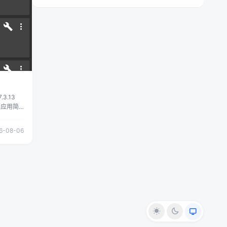
高质量的
能、自动
 试 系
IDI设备
后下载 防止
专业演奏
整使用全
不了的请
 不做
 ✅如果
 期待更
网络收
a1 拿走吱一
的一切后
不做白嫖怪
损失您的
3.13
时间内删
【应用简
6%E6%9C%8D%E5%8A%A1%E5%99%A8/id6762209450?
名工具，专
可完成
6-08-06
盈利目的
自定义密
由您自己
，操作简
问题，是
对其做出
具。 【下
e0e 【往期精
吱一声，
 免责
用于学习
法用途，