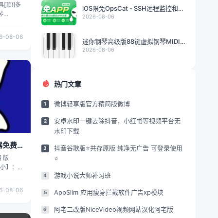
[顶!]多
iOS限免OpsCat - SSH远程监控和管
琴
理服务器 v1
2026-08-06
（Mini
2.3 【软
6-08-06
迷你钢琴高级版88键虚拟钢琴MIDI
e 12T
乐器录音工具
2026-08-06
机平板转化
奏手感，
键可缩放
置128
热门文章
八音盒等
多格式音
微博轻享版官方精简版微博
1
音乐爱好
，手机平
安卓水印一键去除抖音，小红书等视频平台无
2
全尺寸88
水印下载
缩放、滚
多点触控
拟器免费
抖音谷歌版⭐共存原版 纯净无广告 可登录使用
3
发反馈灵
⭐
用 版
器音源：内
大 小】：
音色自由
游戏小说大师补习班
4
ger是一款
律，支持
发的安卓修
频 5.曲
6-08-06
AppSlim 应用瘦身拦截软件广告xp模块
5
力，支持
置大量古
存档的导入
注自定
阿宅二改版NiceVideo视频网站汉化阿宅版
6
机时的兼
配新手识