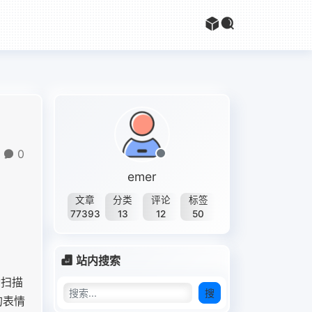
0
emer
文章
分类
评论
标签
77393
13
12
50
站内搜索
动扫描
搜
的表情