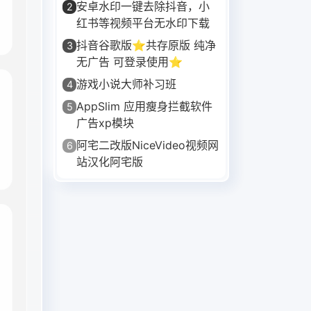
安卓水印一键去除抖音，小
2
红书等视频平台无水印下载
抖音谷歌版⭐共存原版 纯净
3
无广告 可登录使用⭐
游戏小说大师补习班
4
AppSlim 应用瘦身拦截软件
5
广告xp模块
阿宅二改版NiceVideo视频网
6
站汉化阿宅版