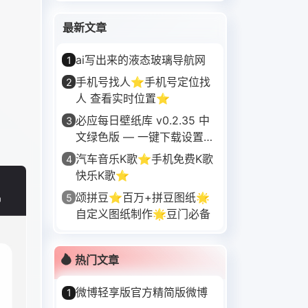
最新文章
ai写出来的液态玻璃导航网
1
手机号找人⭐手机号定位找
2
人 查看实时位置⭐
必应每日壁纸库 v0.2.35 中
3
文绿色版 — 一键下载设置
Bing 每日 4K 壁纸，无
汽车音乐K歌⭐手机免费K歌
4
快乐K歌⭐
颂拼豆⭐百万+拼豆图纸🌟
5
自定义图纸制作🌟豆门必备
热门文章
微博轻享版官方精简版微博
1