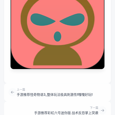
上一篇
手游推荐怪奇物语3_整体玩法极具刺激性❗嘎嘎好玩❗
下一篇
手游推荐彩虹六号迷你版 战术反恐掌上突袭