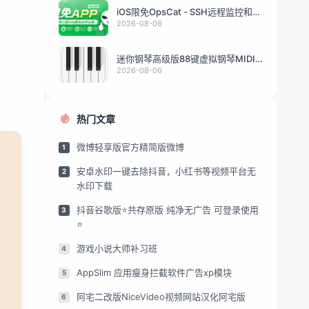
iOS限免OpsCat - SSH远程监控和管
理服务器 v1
2026-08-06
迷你钢琴高级版88键虚拟钢琴MIDI
乐器录音工具
2026-08-06
热门文章
微博轻享版官方精简版微博
1
安卓水印一键去除抖音，小红书等视频平台无
2
水印下载
抖音谷歌版⭐共存原版 纯净无广告 可登录使用
3
⭐
游戏小说大师补习班
4
AppSlim 应用瘦身拦截软件广告xp模块
5
阿宅二改版NiceVideo视频网站汉化阿宅版
6