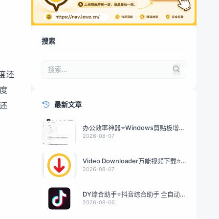
搜索
度还
度
最新文章
还
办公效率神器⭐Windows剪贴板增强
工具
2026-08-07
Video Downloader万能视频下载⭐
解锁会员⭐
2026-08-07
DY综合助手⭐抖音综合助手 全自动化
脚本⭐
2026-08-06