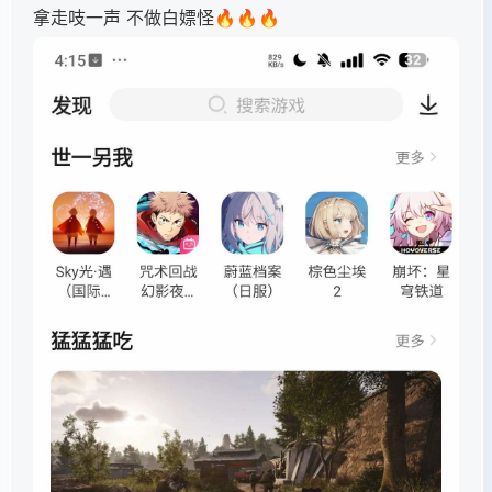
拿走吱一声 不做白嫖怪🔥🔥🔥