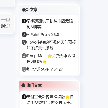
最新文章
下一篇
军棋翻翻棋军棋纯净版无限
1
搁浅1
制AI博弈
HiPaint Pro v6.3.5
2
Flowx独特的可视化天气预报
3
并了解天气系统
Temp Mails⭐免费无限虚拟
4
临时邮箱⭐
乱七八糟APP v1.4.27
5
热门文章
支付宝最新内置模块版⭐自
1
动刷视频红包 做支付宝任务