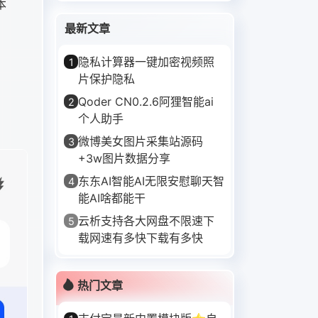
本
最新文章
隐私计算器一键加密视频照
1
片保护隐私
Qoder CN0.2.6阿狸智能ai
2
个人助手
微博美女图片采集站源码
3
+3w图片数据分享
东东AI智能AI无限安慰聊天智
4
能AI啥都能干
云析支持各大网盘不限速下
5
载网速有多快下载有多快
热门文章