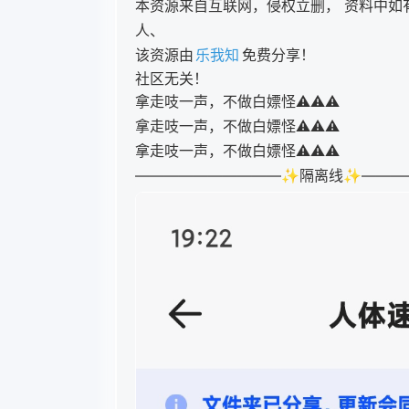
本资源来自互联网，侵权立删， 资料中如
人、
该资源由
乐我知
免费分享！
社区无关！
拿走吱一声，不做白嫖怪⚠️⚠️⚠️
拿走吱一声，不做白嫖怪⚠️⚠️⚠️
拿走吱一声，不做白嫖怪⚠️⚠️⚠️
——————————✨隔离线✨———