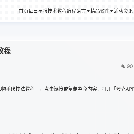
首页
每日早报
技术教程
编程语言
精品软件
活动资讯
教程
90
物手绘技法教程」，点击链接或复制整段内容，打开「夸克AP