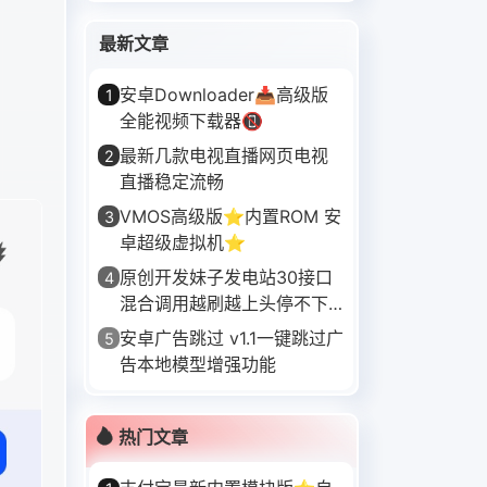
最新文章
安卓Downloader📥高级版
1
全能视频下载器📵
最新几款电视直播网页电视
2
直播稳定流畅
VMOS高级版⭐内置ROM 安
3
卓超级虚拟机⭐
原创开发妹子发电站30接口
4
混合调用越刷越上头停不下
来
安卓广告跳过 v1.1一键跳过广
5
告本地模型增强功能
热门文章