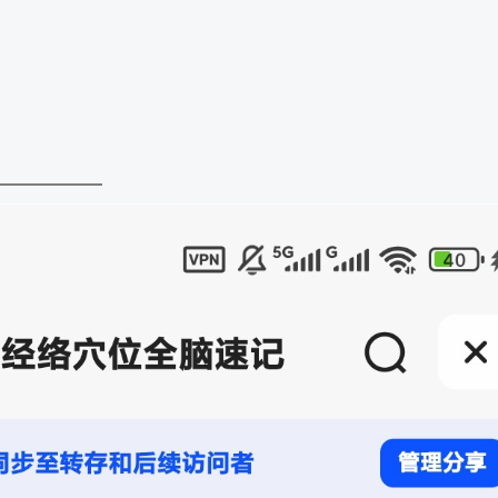
——————