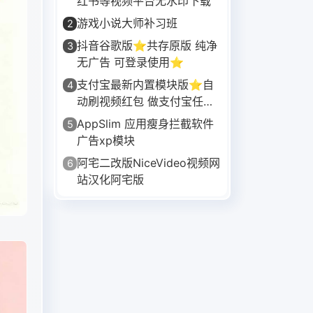
红书等视频平台无水印下载
游戏小说大师补习班
2
抖音谷歌版⭐共存原版 纯净
3
无广告 可登录使用⭐
支付宝最新内置模块版⭐自
4
动刷视频红包 做支付宝任务
等⭐
AppSlim 应用瘦身拦截软件
5
广告xp模块
阿宅二改版NiceVideo视频网
6
站汉化阿宅版