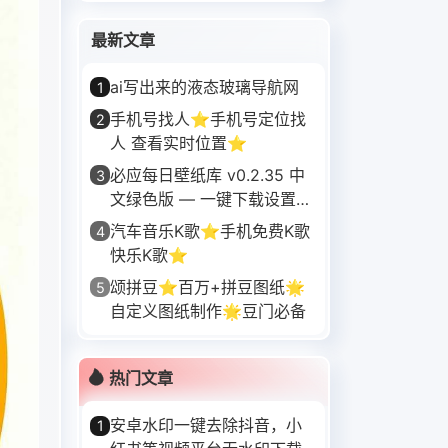
最新文章
ai写出来的液态玻璃导航网
1
手机号找人⭐手机号定位找
2
人 查看实时位置⭐
必应每日壁纸库 v0.2.35 中
3
文绿色版 — 一键下载设置
Bing 每日 4K 壁纸，无
汽车音乐K歌⭐手机免费K歌
4
快乐K歌⭐
颂拼豆⭐百万+拼豆图纸🌟
5
自定义图纸制作🌟豆门必备
热门文章
安卓水印一键去除抖音，小
1