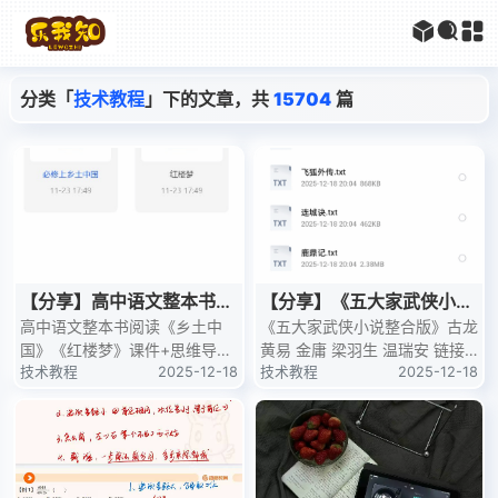
分类「
技术教程
」下的文章，共
15704
篇
【分享】高中语文整本书阅
【分享】《五大家武侠小说
读《乡土中国》《红楼梦》
高中语文整本书阅读《乡土中
整合版》古龙 黄易 金庸 梁
《五大家武侠小说整合版》古龙
国》《红楼梦》课件+思维导图
黄易 金庸 梁羽生 温瑞安 链接:h
课件
羽生 温瑞安
+知识清+习题【178.2MB】 本
技术教程
2025-12-18
ttps://pan.quark.cn/s/88e6d
技术教程
2025-12-18
资源源自网络，仅用于学习交
流，