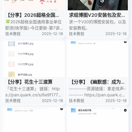
【分享】2026超格全国通
求组博图V20安装包及安装
用事业单位职测(快学版)
🍀2026超格全国通用事业单位
教程
求一个V20的博图安装包，以及
职测(快学版)-今日更新-第7讲
安装教程。
链接：https://pan.quark.cn/s/
技术教程
2025-12-18
技术教程
2025-12-18
0a
【分享】花生十三速算
【分享】《幽默感：成为更
「花生十三速算」 链接：http
受欢迎的人》
----------资源链接：拿走吱声-
s://pan.quark.cn/s/6e9f1777a
-------- https://pan.quark.cn/
1c6 🔥夸克网盘使用技巧🔥：
技术教程
2025-12-18
s/23a7a2de
技术教程
2025-12-18
在