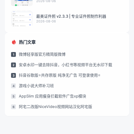
2026-08-06
最美证件照 v2.3.3 | 专业证件照制作利器
2026-08-06
热门文章
微博轻享版官方精简版微博
1
安卓水印一键去除抖音，小红书等视频平台无水印下载
2
抖音谷歌版⭐共存原版 纯净无广告 可登录使用⭐
3
游戏小说大师补习班
4
AppSlim 应用瘦身拦截软件广告xp模块
5
阿宅二改版NiceVideo视频网站汉化阿宅版
6