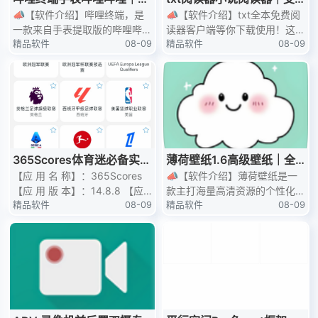
都能看｜免费无广
📣【软件介绍】哔哩终端，是
持导入｜无广阅读
📣【软件介绍】txt全本免费阅
一款来自手表提取版的哔哩哔
读器客户端等你下载使用！这是
哩，可以异性设置页面大小，内
精品软件
08-09
一款专为女性用户打造的手机免
精品软件
08-09
置播放器，可直接播放和缓存
费阅读软件 [冷]纯纯的阅读器，
🎉【软件名称
软
365Scores体育迷必备实时
薄荷壁纸1.6高级壁纸｜全
追踪全球 体育赛
【应 用 名 称】：365Scores
网通用高级版
📣【软件介绍】薄荷壁纸是一
【应 用 版 本】：14.8.8 【应
款主打海量高清资源的个性化美
用 大 小】：44.62M 【应 用
精品软件
08-09
化App。它提供动态壁纸、头
精品软件
08-09
介
像、表情包等丰富素材，并内置
AI绘画功