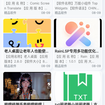
漫翻译神器高级版
【应 用 名 称】：Comic Scree
【软件名称】万能小组件 Top
n Translate 【应 用 版 本】：
Widgets 【软件语言】CHINES
2.1.2 【应 用 大 小】：5
精品软件
08-09
E 【软件大小】366.19MB 【软
精品软件
08-09
件版本】4
老人桌面让老年人也能使用
RainLSP专用多功能优化模
智能手机
【应用名称】老人桌面 【应用
块框架必备模块
【应 用 名 称】：Rain 【应 用
版本】2.8.0 【软件大小】8m
版 本】：1.0.1 【应 用 大
【适用平台】安卓 【应用简
精品软件
08-09
小】：3.10M 【应 用 介 绍】：
精品软件
08-09
介】还在担心家中老人被复杂手
是由N
机
哔哩终端手表哔哩哔哩｜啥
txt阅读器小说阅读器｜支