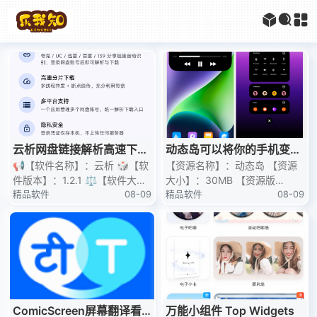
云析网盘链接解析高速下载
动态岛可以将你的手机变为
免会员高速下载
📢【软件名称】：云析 🎲【软
苹果可以自定义
【资源名称】：动态岛 【资源
件版本】：1.2.1 ⚖️【软件大
大小】：30MB 【资源版
小】：13.09M 🤖【适用平
精品软件
08-09
本】：9.5 【测试机型】：vivo
精品软件
08-09
台】：安卓 云析（YunX）
S17 Pro. 【资源介绍
ComicScreen屏幕翻译看
万能小组件 Top Widgets