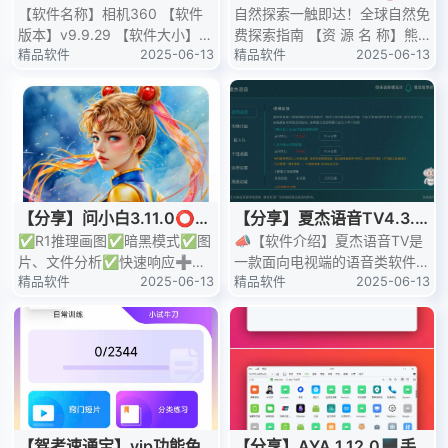
免费版Camera360相机
【软件名称】相机360 【软件
球科学探索指南🔥一键探索
自然探索一触即达！全球自然免
版本】v9.9.29 【软件大小】11
费探索指南 【资 源 名 称】熊
自然之美
6.9M 【测试机型】真我 gtneo
精品软件
2025-06-13
猫客 【资 源 版 本】1.7.2 【资
精品软件
2025-06-13
5 【软件介绍
源 大 小】57
【分享】问小白3.11.0⭕D
【分享】夏杰语音TV4.3.
eepseek满血无限制🔥最新
✅R1推理画图✅暗黑模式✅图
4.9🔥电视智能AI、一键语
📣【软件介绍】夏杰语音TV是
片、文件分析✅快速响应➕深
一款面向电视端的语音类软件。
音操控
度思考 【资 源 名 称】问小白
精品软件
2025-06-13
它可实现语音交互功能，比如通
精品软件
2025-06-13
【资 源 版 本】3.11.0
过语音指令搜索影视节目、查询
信息等。
【驾考速通宝】vip功能免
【分享】AYA 1.12.0🖥️手