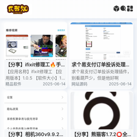
【分享】ifixit修理工🔥手
求个易支付订单投诉处理插
机电脑家电维修🔥图片编辑
【应用名称】ifixit修理工 【应
件，全身家当葫芦奉上
求个易支付订单投诉处理插件，
用版本】1.0.5 【软件大小】12
别看葫芦少，但是他好啊
GIF
5m 【适用平台】安卓 【应用
精品软件
2025-06-14
网站源码
2025-06-14
简介】ifixit
【分享】相机360v9.9.29
【分享】熊猫客1.7.2⭕全