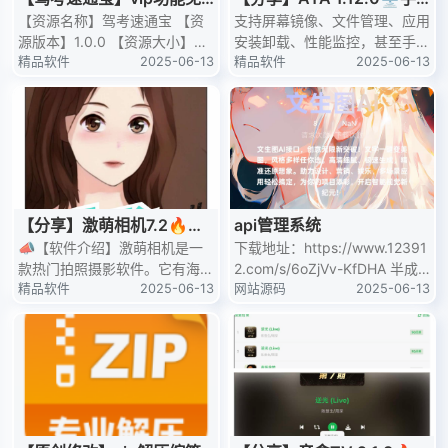
费用🔥全国题库，助你驾考
【资源名称】驾考速通宝 【资
机投屏电脑✨非常流畅 功
支持屏幕镜像、文件管理、应用
源版本】1.0.0 【资源大小】6
安装卸载、性能监控，甚至手机
一路畅行
能超
4.4M 【适用系统】安卓 【测试
精品软件
2025-06-13
听歌可以自己输出电脑播放
精品软件
2025-06-13
机型】小米15pro 【
【应用名称】：AYA 【应用版
本】：1
【分享】激萌相机7.2🔥最
api管理系统
新版无广激萌相机~超多功
📣【软件介绍】激萌相机是一
下载地址：https://www.12391
款热门拍照摄影软件。它有海量
2.com/s/6oZjVv-KfDHA 半成
能通通免费
可爱、搞怪、时尚等风格的滤
精品软件
2025-06-13
品 详情请看压缩包内安装教程
网站源码
2025-06-13
镜、贴纸和特效，能实时预览效
果。支持美颜