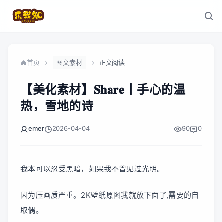
首页
图文素材
正文阅读
【美化素材】𝐒𝐡𝐚𝐫𝐞丨手心的温
热，雪地的诗
emer
2026-04-04
90
0
我本可以忍受黑暗，如果我不曾见过光明。
因为压画质严重。2K壁纸原图我就放下面了,需要的自
取偶。