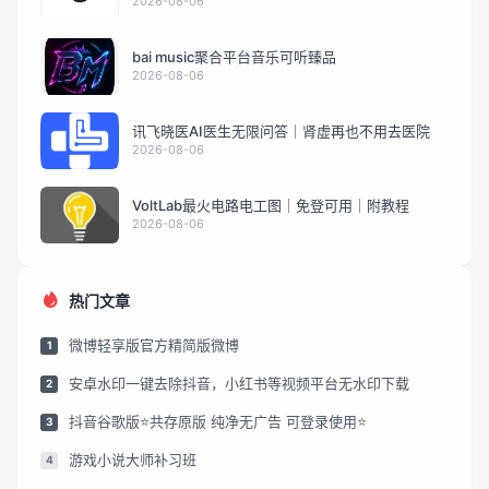
能豆包
2026-08-06
bai music聚合平台音乐可听臻品
2026-08-06
讯飞晓医AI医生无限问答｜肾虚再也不用去医院
2026-08-06
VoltLab最火电路电工图｜免登可用｜附教程
2026-08-06
热门文章
微博轻享版官方精简版微博
1
安卓水印一键去除抖音，小红书等视频平台无水印下载
2
抖音谷歌版⭐共存原版 纯净无广告 可登录使用⭐
3
游戏小说大师补习班
4