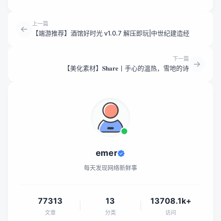
上一篇
【端游推荐】酒馆好时光 v1.0.7 解压即玩|中世纪建造经
下一篇
【美化素材】𝐒𝐡𝐚𝐫𝐞丨手心的温热，雪地的诗
emer
每天发现网络新鲜事
77313
13
13708.1k+
文章
分类
访问