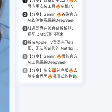
【分享】野草助手2.2.7🔥大
1
屏应用安装工具🔥车机TV
【分享】Gemini🔥谷歌官方
2
AI软件免费超越DeepSeek
城通网盘在线直链解析器，
3
搭配IDM实现不限速
解决Apple TV登录奈飞出
4
现，无法验证您的 Netflix 帐
户名称或密码，请重试,代
【分享】Gemini🔥微软官方
5
码:113
AI工具超越DeepSeek
【分享】淘宝🍑纯净版🔥去
6
除多余界面🔥沉浸式购物🛍️