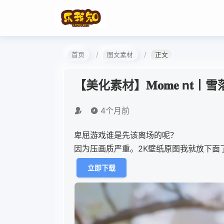
首页
图文素材
正文
【美化素材】𝐌𝐨𝐦𝐞 n
4个月前
卑屈游戏谁是先该离场的呢？
因为压画质严重。2K壁纸原图我就放下面
立即下载