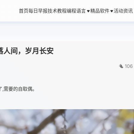
首页
每日早报
技术教程
编程语言
精品软件
活动资讯
丨雪落人间，岁月长安
106
了,需要的自取偶。