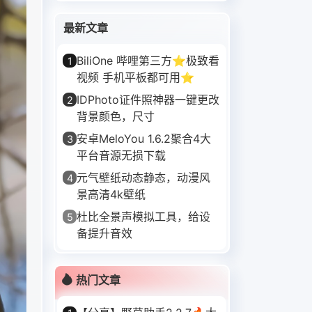
最新文章
BiliOne 哔哩第三方⭐极致看
1
视频 手机平板都可用⭐
IDPhoto证件照神器一键更改
2
背景颜色，尺寸
安卓MeloYou 1.6.2聚合4大
3
平台音源无损下载
元气壁纸动态静态，动漫风
4
景高清4k壁纸
杜比全景声模拟工具，给设
5
备提升音效
热门文章