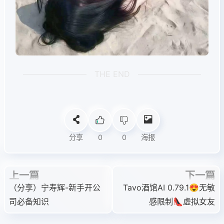
THE END
分享
0
0
海报
上一篇
下一篇
（分享）宁寿辉-新手开公
Tavo酒馆AI 0.79.1😍无敏
司必备知识
感限制👠虚拟女友