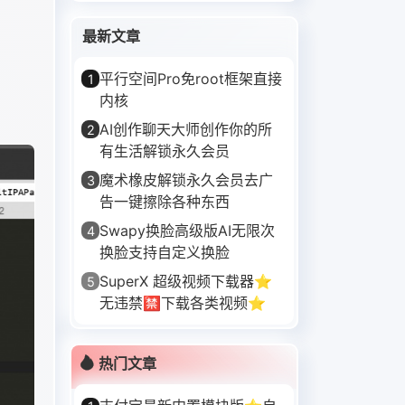
最新文章
平行空间Pro免root框架直接
1
内核
AI创作聊天大师创作你的所
2
有生活解锁永久会员
魔术橡皮解锁永久会员去广
3
告一键擦除各种东西
Swapy换脸高级版AI无限次
4
换脸支持自定义换脸
SuperX 超级视频下载器⭐
5
无违禁🈲下载各类视频⭐
热门文章