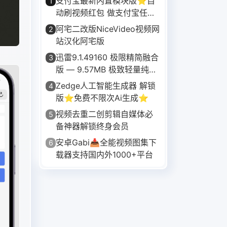
支付宝最新内置模块版⭐自
1
动刷视频红包 做支付宝任务
等⭐
阿宅二改版NiceVideo视频网
2
站汉化阿宅版
迅雷9.1.49160 极限精简融合
3
版 — 9.57MB 极致轻量纯净
下载
Zedge人工智能生成器 解锁
4
版⭐免费不限次Ai生成⭐
视频去重二创剪辑自媒体必
5
备神器解锁终身会员
安卓Gabi📥全能视频图集下
6
载器支持国内外1000+平台