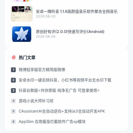
安卓一隅听音 1.1.6高颜值音乐软件聚合全网音乐
2026-08-05
原创好有评(2.0.0)快速写评价(Android)
2026-08-05
热门文章
微博轻享版官方精简版微博
1
安卓水印一键去除抖音，小红书等视频平台无水印下载
2
抖音谷歌版⭐共存原版 纯净无广告 可登录使用⭐
3
游戏小说大师补习班
4
CAssistantAI全自动逆向+支持从0全自动开发APK
5
AppSlim 应用瘦身拦截软件广告xp模块
6