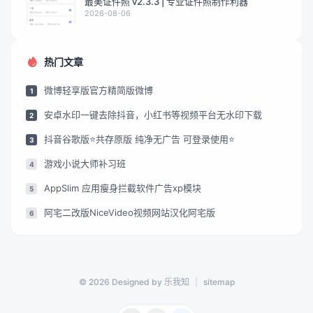
最美证件照 v2.3.3 | 专业证件照制作利器
2026-08-06
热门文章
微博轻享版官方精简版微博
1
安卓水印一键去除抖音，小红书等视频平台无水印下载
2
抖音谷歌版⭐共存原版 纯净无广告 可登录使用⭐
3
游戏小说大师补习班
4
AppSlim 应用瘦身拦截软件广告xp模块
5
阿宅二改版NiceVideo视频网站汉化阿宅版
6
© 2026 Designed by 乐我知
|
sitemap