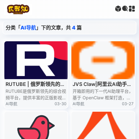
分类「
AI导航
」下的文章，共
4
篇
RUTUBE | 俄罗斯领先的视
JVS Claw|阿里云AI助手平
频平台
RUTUBE是俄罗斯领先的综合视
台
开箱即用的下一代AI助理平台，
频平台，提供丰富的正版影视内
基于 OpenClaw 框架打造，云
容和用户生成视频。
AI导航
03-30
端&本地均可一键部署，免除繁
AI导航
03-27
琐配置，多端访问，