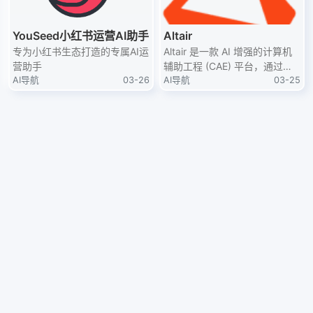
YouSeed小红书运营AI助手
Altair
专为小红书生态打造的专属AI运
Altair 是一款 AI 增强的计算机
营助手
辅助工程 (CAE) 平台，通过机
AI导航
03-26
器学习引导的洞察力、物理与 A
AI导航
03-25
I 驱动的工作流