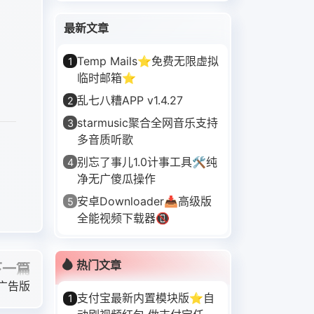
最新文章
Temp Mails⭐免费无限虚拟
1
临时邮箱⭐
乱七八糟APP v1.4.27
2
starmusic聚合全网音乐支持
3
多音质听歌
别忘了事儿1.0计事工具🛠️纯
4
净无广傻瓜操作
安卓Downloader📥高级版
5
全能视频下载器📵
热门文章
下一篇
广告版
支付宝最新内置模块版⭐自
1